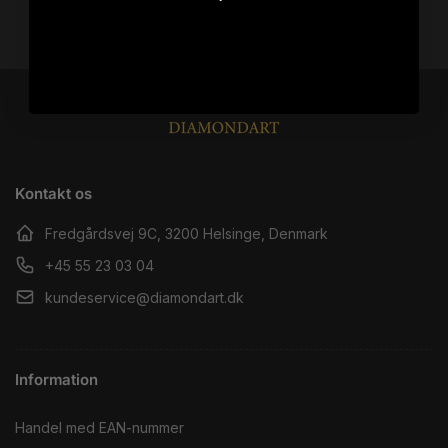
Normalpris
Fra 159,00 SEK
Kontakt os
Fredgårdsvej 9C, 3200 Helsinge, Denmark
+45 55 23 03 04
kundeservice@diamondart.dk
Information
Handel med EAN-nummer