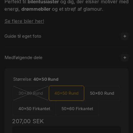
Perfekt til
bilentusiaster
og dig, der elsker motiver med
energi,
drømmebiler
og et strejf af glamour.
Se flere biler her!
Guide til eget foto
Medfølgende dele
Størrelse:
40x50 Rund
30x40 Rund
40x50 Rund
50x60 Rund
40x50 Firkantet
50x60 Firkantet
Normalpris
207,00 SEK